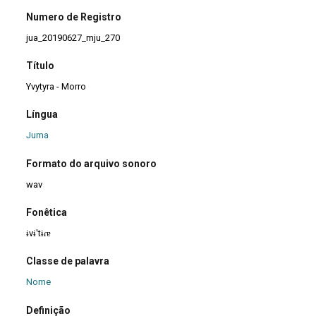
Numero de Registro
jua_20190627_mju_270
Título
Yvytyra - Morro
Língua
Juma
Formato do arquivo sonoro
wav
Fonêtica
ɨvɨ'tɨɾɐ
Classe de palavra
Nome
Definição