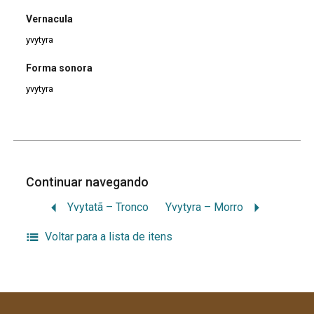
Vernacula
yvytyra
Forma sonora
yvytyra
Continuar navegando
Yvytatã – Tronco
Yvytyra – Morro
Voltar para a lista de itens