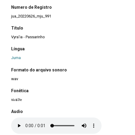
Numero de Registro
jua_20220626_mju_991
Título
Vyra'ia - Passarinho
Língua
Juma
Formato do arquivo sonoro
wav
Fonêtica
vɨɾaʔiɐ
Audio