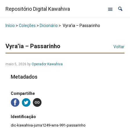
Repositório Digital Kawahiva
Início
>
Coleções
>
Dicionário
>
Vyra’ia – Passarinho
Vyra’ia – Passarinho
Voltar
maio 5, 2026
by
Operador Kawahiva
Metadados
Compartilhe
Identificação
dic-kawahiva-juma1249-wns-991-passarinho