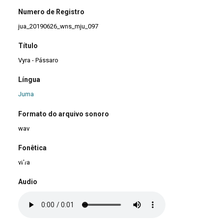
Numero de Registro
jua_20190626_wns_mju_097
Título
Vyra - Pássaro
Língua
Juma
Formato do arquivo sonoro
wav
Fonêtica
vɨ'ɾa
Audio