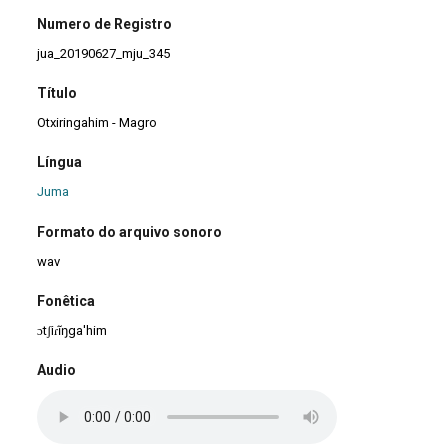
Numero de Registro
jua_20190627_mju_345
Título
Otxiringahim - Magro
Língua
Juma
Formato do arquivo sonoro
wav
Fonêtica
ɔtʃiɾĩŋga'him
Audio