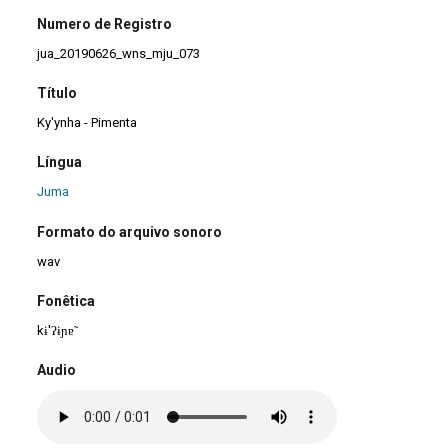
Numero de Registro
jua_20190626_wns_mju_073
Título
Ky'ynha - Pimenta
Língua
Juma
Formato do arquivo sonoro
wav
Fonêtica
kɨ'ʔɨɲɐ̃
Audio