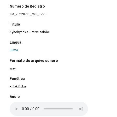
Numero de Registro
jua_20220719_mju_1729
Título
Kyhokyhoka - Peixe sabão
Língua
Juma
Formato do arquivo sonoro
wav
Fonêtica
kɨɦɔkɨɦɔka
Audio