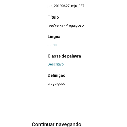
jua_20190627_mju_387
Título
Iveu've ka - Preguiçoso
Língua
Juma
Classe de palavra
Descritivo
Definição
preguiçoso
Continuar navegando