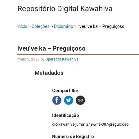
Repositório Digital Kawahiva
Início
>
Coleções
>
Dicionário
>
Iveu’ve ka – Preguiçoso
Iveu’ve ka – Preguiçoso
maio 5, 2026
by
Operador Kawahiva
Metadados
Compartilhe
Identificação
dic-kawahiva-juma1249-wns-387-preguicoso
Numero de Registro