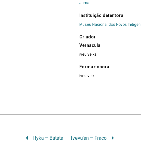
Juma
Instituição detentora
Museu Nacional dos Povos Indíge
Criador
Vernacula
iveu've ka
Forma sonora
iveu've ka
Ityka – Batata
Ivevu’an – Fraco