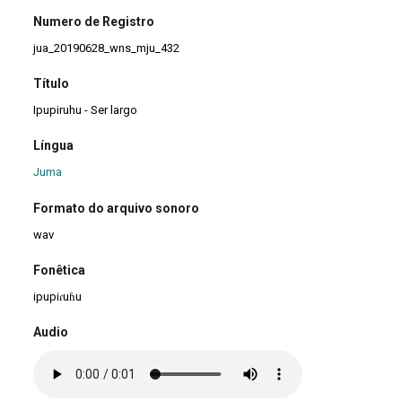
Numero de Registro
jua_20190628_wns_mju_432
Título
Ipupiruhu - Ser largo
Língua
Juma
Formato do arquivo sonoro
wav
Fonêtica
ipupiɾuɦu
Audio