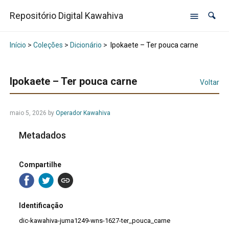
Repositório Digital Kawahiva
Início
>
Coleções
>
Dicionário
>
Ipokaete – Ter pouca carne
Ipokaete – Ter pouca carne
Voltar
maio 5, 2026
by
Operador Kawahiva
Metadados
Compartilhe
Identificação
dic-kawahiva-juma1249-wns-1627-ter_pouca_carne