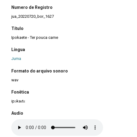
Numero de Registro
jua_20220720_bor_1627
Título
Ipokaete - Ter pouca carne
Língua
Juma
Formato do arquivo sonoro
wav
Fonêtica
ipɔkaɛtɛ
Audio