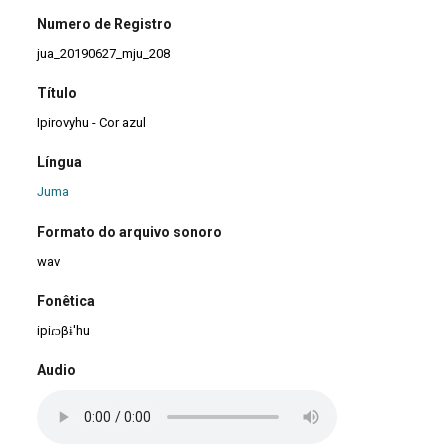
Numero de Registro
jua_20190627_mju_208
Título
Ipirovyhu - Cor azul
Língua
Juma
Formato do arquivo sonoro
wav
Fonêtica
ipiɾɔβɨ'hu
Audio