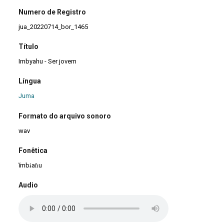
Numero de Registro
jua_20220714_bor_1465
Título
Imbyahu - Ser jovem
Língua
Juma
Formato do arquivo sonoro
wav
Fonêtica
ĩmbɨaɦu
Audio