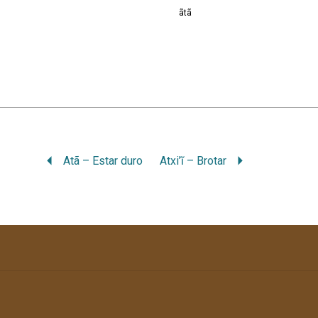
ãtã
Atã – Estar duro
Atxi’ĩ – Brotar