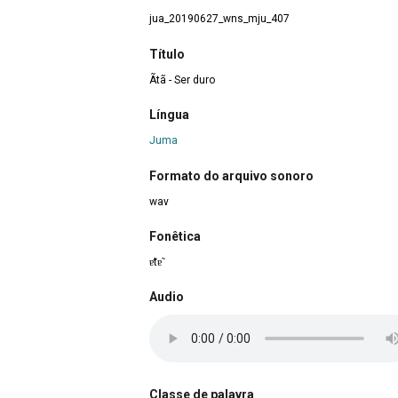
jua_20190627_wns_mju_407
Título
Ãtã - Ser duro
Língua
Juma
Formato do arquivo sonoro
wav
Fonêtica
ɐ̃tɐ̃
Audio
Classe de palavra