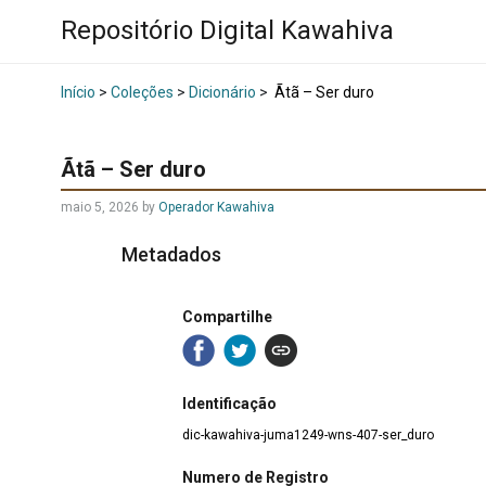
Repositório Digital Kawahiva
Início
>
Coleções
>
Dicionário
>
Ãtã – Ser duro
Ãtã – Ser duro
maio 5, 2026
by
Operador Kawahiva
Metadados
Compartilhe
Identificação
dic-kawahiva-juma1249-wns-407-ser_duro
Numero de Registro