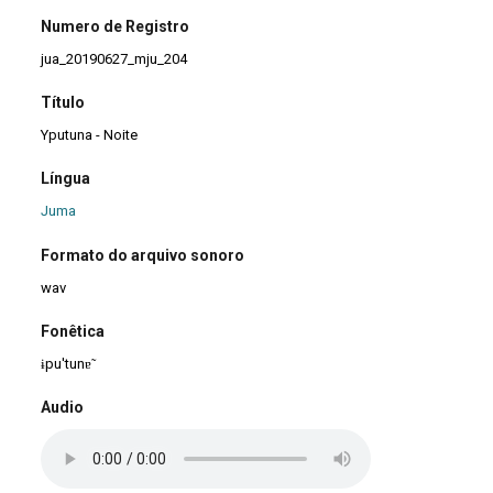
Numero de Registro
jua_20190627_mju_204
Título
Yputuna - Noite
Língua
Juma
Formato do arquivo sonoro
wav
Fonêtica
ɨpu'tunɐ̃
Audio