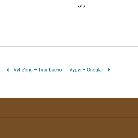
vyhy
Vyhe’ong – Tirar bucho
Vypyi – Ondular