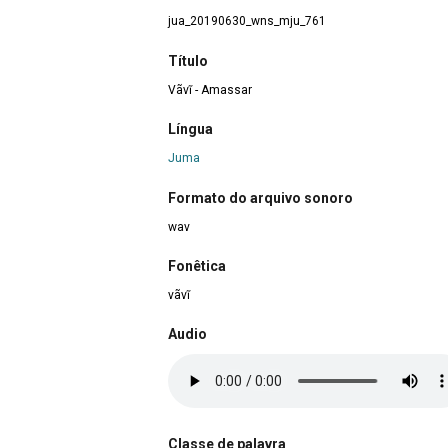
jua_20190630_wns_mju_761
Título
Vãvĩ - Amassar
Língua
Juma
Formato do arquivo sonoro
wav
Fonêtica
vãvĩ
Audio
Classe de palavra