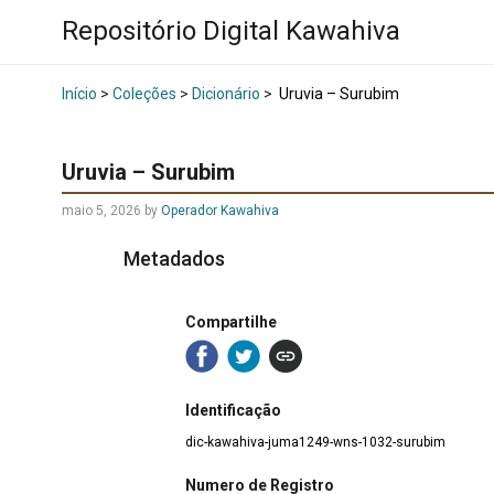
Repositório Digital Kawahiva
Início
>
Coleções
>
Dicionário
>
Uruvia – Surubim
Uruvia – Surubim
maio 5, 2026
by
Operador Kawahiva
Metadados
Compartilhe
Identificação
dic-kawahiva-juma1249-wns-1032-surubim
Numero de Registro