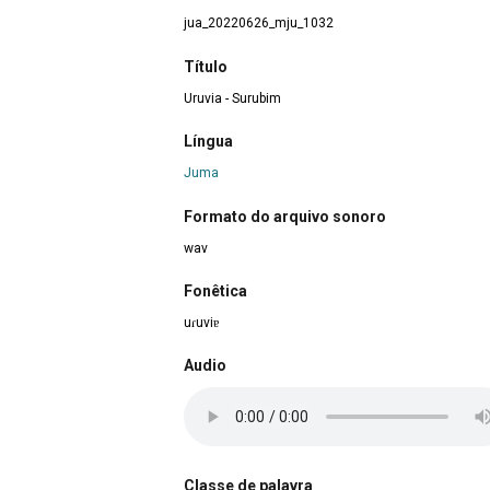
jua_20220626_mju_1032
Título
Uruvia - Surubim
Língua
Juma
Formato do arquivo sonoro
wav
Fonêtica
uɾuviɐ
Audio
Classe de palavra