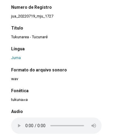
Numero de Registro
jua_20220719_mju_1727
Título
Tukunarea - Tucunaré
Língua
Juma
Formato do arquivo sonoro
wav
Fonêtica
tukunaɾɛa
Audio