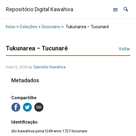
Repositório Digital Kawahiva
Início
>
Coleções
>
Dicionário
>
Tukunarea – Tucunaré
Tukunarea – Tucunaré
Voltar
maio 5, 2026
by
Operador Kawahiva
Metadados
Compartilhe
Identificação
dic-kawahiva-juma1249-wns-1727-tucunare