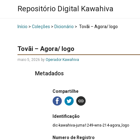
Repositório Digital Kawahiva
Início
>
Coleções
>
Dicionário
>
Tovãi – Agora/ logo
Tovãi – Agora/ logo
maio 5, 2026
by
Operador Kawahiva
Metadados
Compartilhe
Identificação
dic-kawahiva-juma1249-wns-214-agora_logo
Numero de Registro