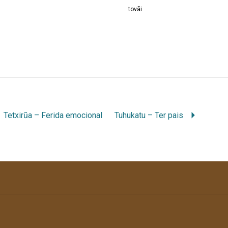
tovãi
Tetxirũa – Ferida emocional
Tuhukatu – Ter pais