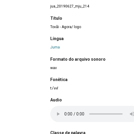
jua_20190627_mju_214
Título
Tovãi - Agora/ logo
Língua
Juma
Formato do arquivo sonoro
wav
Fonêtica
tɔ'vɐ̃i
Audio
Classe de palavra