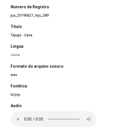
Numero de Registro
jua_20190627_mju_289
Título
Tapyja - Casa
Língua
Juma
Formato do arquivo sonoro
wav
Fonêtica
ta'pɨjɐ
Audio