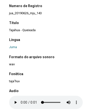
Numero de Registro
jua_20190626_mju_143
Título
Tajahua - Queixada
Língua
Juma
Formato do arquivo sonoro
wav
Fonêtica
taja'huɐ
Audio