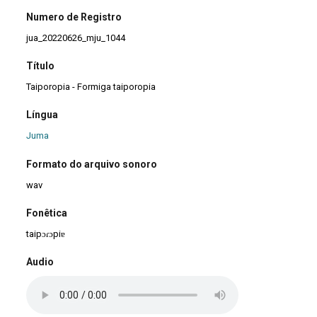
Numero de Registro
jua_20220626_mju_1044
Título
Taiporopia - Formiga taiporopia
Língua
Juma
Formato do arquivo sonoro
wav
Fonêtica
taipɔɾɔpiɐ
Audio