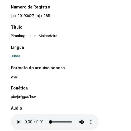
Numero de Registro
jua_20190627_mju_285
Título
Piranhagauhua - Malhadeira
Língua
Juma
Formato do arquivo sonoro
wav
Fonêtica
piɾɐ̃ɲɐ̃ŋgau'huɐ
Audio