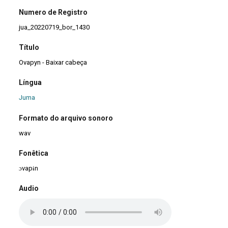
Numero de Registro
jua_20220719_bor_1430
Título
Ovapyn - Baixar cabeça
Língua
Juma
Formato do arquivo sonoro
wav
Fonêtica
ɔvapɨn
Audio