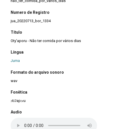
nao_ter_comida_por_varios_dias
Numero de Registro
jua_20220713_bor_1334
Título
Oty’aporu - Não ter comida por vários dias
Língua
Juma
Formato do arquivo sonoro
wav
Fonêtica
ɔtɨʔapɔɾu
Audio