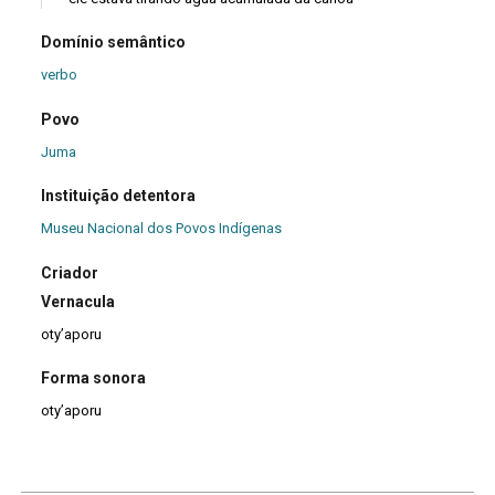
Domínio semântico
verbo
Povo
Juma
Instituição detentora
Museu Nacional dos Povos Indígenas
Criador
Vernacula
oty’aporu
Forma sonora
oty’aporu