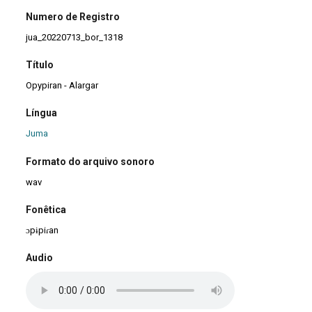
Numero de Registro
jua_20220713_bor_1318
Título
Opypiran - Alargar
Língua
Juma
Formato do arquivo sonoro
wav
Fonêtica
ɔpɨpiɾan
Audio