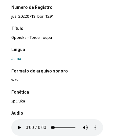
Numero de Registro
jua_20220713_bor_1291
Título
Oporuka - Torcer roupa
Língua
Juma
Formato do arquivo sonoro
wav
Fonêtica
ɔpɔɾuka
Audio