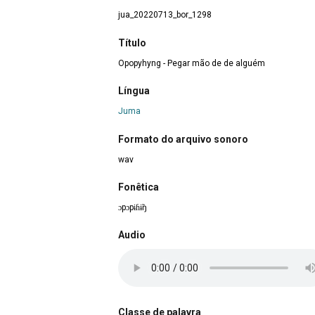
jua_20220713_bor_1298
Título
Opopyhyng - Pegar mão de de alguém
Língua
Juma
Formato do arquivo sonoro
wav
Fonêtica
ɔpɔpɨɦɨ̃ŋ
Audio
Classe de palavra