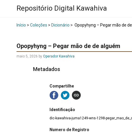
Repositório Digital Kawahiva
Início
>
Coleções
>
Dicionário
>
Opopyhyng – Pegar mão de de
Opopyhyng – Pegar mão de de alguém
maio 5, 2026
by
Operador Kawahiva
Metadados
Compartilhe
Identificação
dic-kawahiva-juma1249-wns-1298-pegar_mao_de_
Numero de Registro