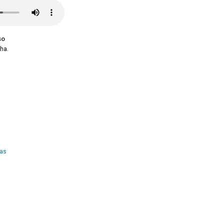
so
ha.
nas