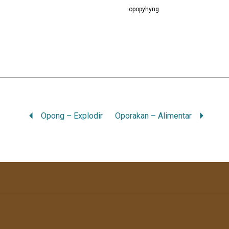
opopyhyng
Opong – Explodir
Oporakan – Alimentar