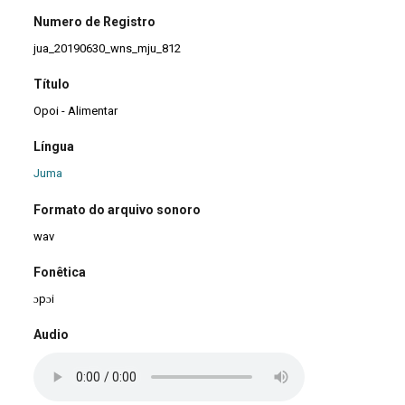
Numero de Registro
jua_20190630_wns_mju_812
Título
Opoi - Alimentar
Língua
Juma
Formato do arquivo sonoro
wav
Fonêtica
ɔpɔi
Audio