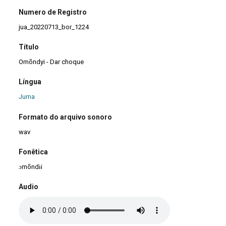
Numero de Registro
jua_20220713_bor_1224
Título
Omõndyi - Dar choque
Língua
Juma
Formato do arquivo sonoro
wav
Fonêtica
ɔmõndɨi
Audio