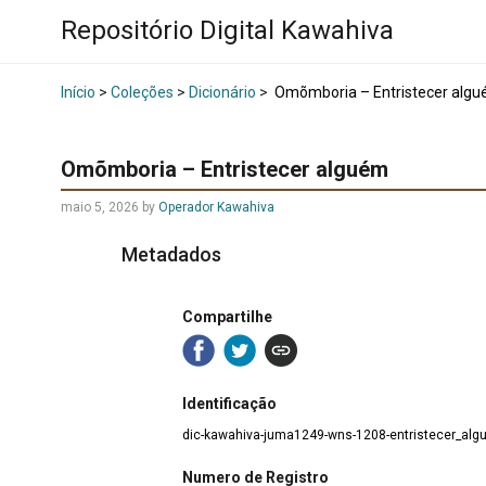
Repositório Digital Kawahiva
Início
>
Coleções
>
Dicionário
>
Omõmboria – Entristecer alg
Omõmboria – Entristecer alguém
maio 5, 2026
by
Operador Kawahiva
Metadados
Compartilhe
Identificação
dic-kawahiva-juma1249-wns-1208-entristecer_al
Numero de Registro