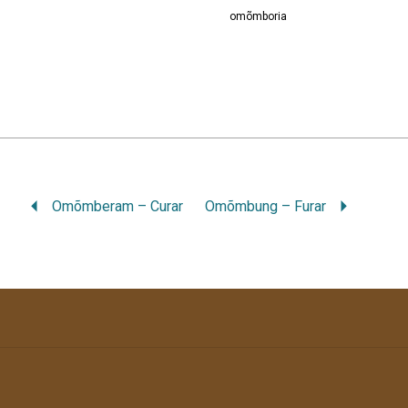
omõmboria
Omõmberam – Curar
Omõmbung – Furar