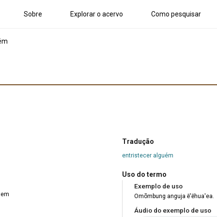
Sobre
Explorar o acervo
Como pesquisar
uém
Tradução
entristecer alguém
Uso do termo
Exemplo de uso
guem
Omõmbung anguja ẽ'ẽhua'ea.
Áudio do exemplo de uso