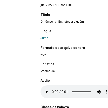
jua_20220713_bor_1208
Título
Omõmboria - Entristecer alguém
Língua
Juma
Formato do arquivo sonoro
wav
Fonêtica
ɔmõmbɔɾia
Audio
Classe de palavra