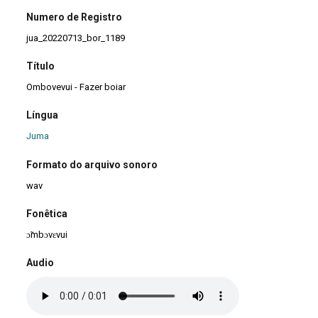
Numero de Registro
jua_20220713_bor_1189
Título
Ombovevui - Fazer boiar
Língua
Juma
Formato do arquivo sonoro
wav
Fonêtica
ɔ̃mbɔvɛvui
Audio