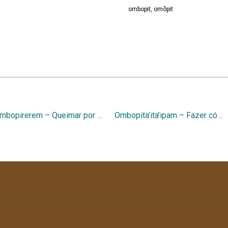
ombopit, omõpit
Ombopirerem – Queimar por cima
Ombopita’ita’ipam – Fazer cócegas