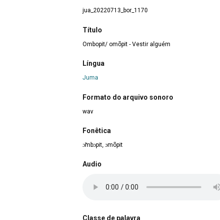
jua_20220713_bor_1170
Título
Ombopit/ omõpit - Vestir alguém
Língua
Juma
Formato do arquivo sonoro
wav
Fonêtica
ɔ̃mbɔpit, ɔmõpit
Audio
Classe de palavra