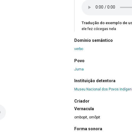
Tradução do exemplo de u
ele fez cócegas nela
Domínio semântico
verbo
Povo
Juma
Instituição detentora
Museu Nacional dos Povos Indíge
Criador
Vernacula
ombopit, omõpit
Forma sonora