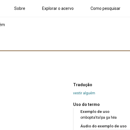
Sobre
Explorar o acervo
Como pesquisar
uém
Tradução
vestir alguém
Uso do termo
Exemplo de uso
ombopita’ita’ipa ga hẽa
Áudio do exemplo de uso