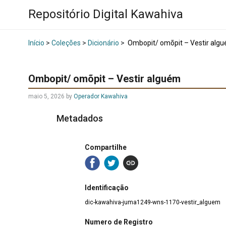
Repositório Digital Kawahiva
Início
>
Coleções
>
Dicionário
>
Ombopit/ omõpit – Vestir alg
Ombopit/ omõpit – Vestir alguém
maio 5, 2026
by
Operador Kawahiva
Metadados
Compartilhe
Identificação
dic-kawahiva-juma1249-wns-1170-vestir_alguem
Numero de Registro