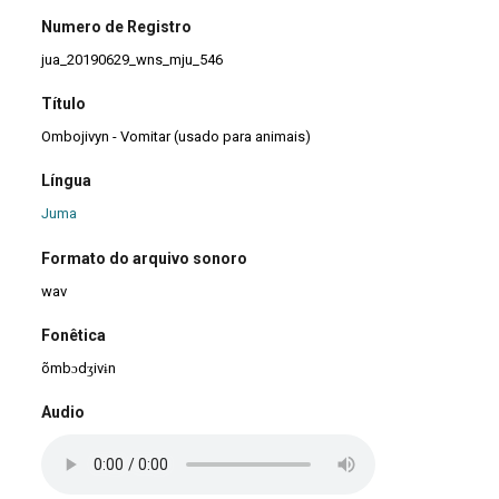
Numero de Registro
jua_20190629_wns_mju_546
Título
Ombojivyn - Vomitar (usado para animais)
Língua
Juma
Formato do arquivo sonoro
wav
Fonêtica
õmbɔdʒivɨn
Audio