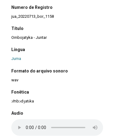
Numero de Registro
jua_20220713_bor_1158
Título
Ombojatyka - Juntar
Língua
Juma
Formato do arquivo sonoro
wav
Fonêtica
ɔ̃mbɔdʒatɨka
Audio