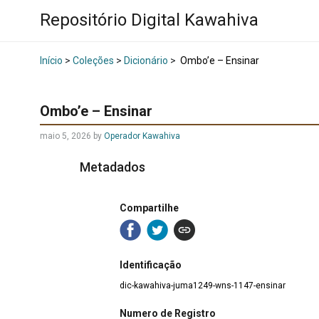
Repositório Digital Kawahiva
Início
>
Coleções
>
Dicionário
>
Ombo’e – Ensinar
Ombo’e – Ensinar
maio 5, 2026
by
Operador Kawahiva
Metadados
Compartilhe
Identificação
dic-kawahiva-juma1249-wns-1147-ensinar
Numero de Registro