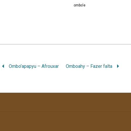
ombo'e
Ombo’apapyu – Afrouxar
Omboahy – Fazer falta