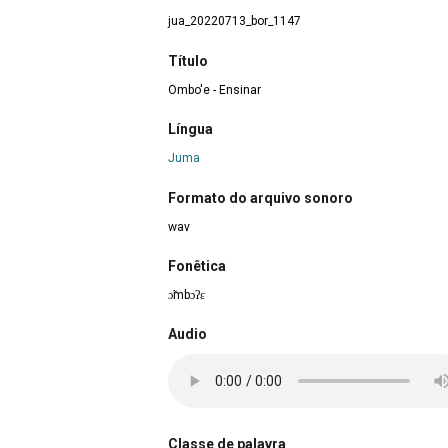
jua_20220713_bor_1147
Título
Ombo'e - Ensinar
Língua
Juma
Formato do arquivo sonoro
wav
Fonêtica
ɔ̃mbɔʔɛ
Audio
Classe de palavra