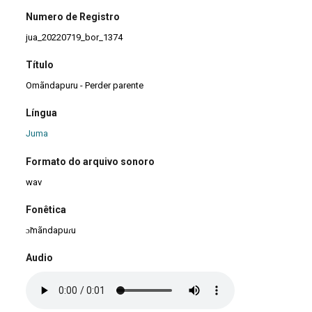
Numero de Registro
jua_20220719_bor_1374
Título
Omãndapuru - Perder parente
Língua
Juma
Formato do arquivo sonoro
wav
Fonêtica
ɔ̃mãndapuɾu
Audio