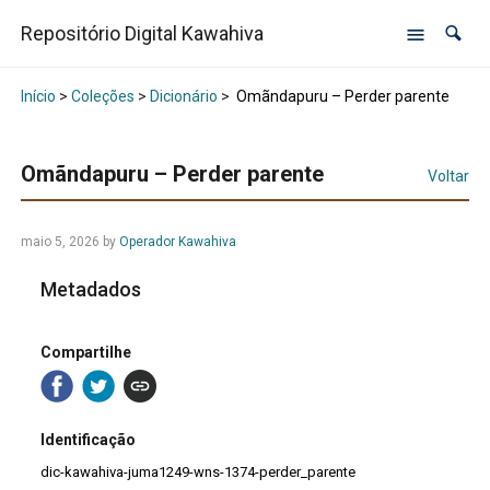
Repositório Digital Kawahiva
Início
>
Coleções
>
Dicionário
>
Omãndapuru – Perder parente
Omãndapuru – Perder parente
Voltar
maio 5, 2026
by
Operador Kawahiva
Metadados
Compartilhe
Identificação
dic-kawahiva-juma1249-wns-1374-perder_parente