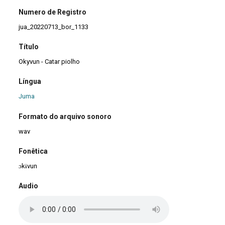
Numero de Registro
jua_20220713_bor_1133
Título
Okyvun - Catar piolho
Língua
Juma
Formato do arquivo sonoro
wav
Fonêtica
ɔkɨvun
Audio