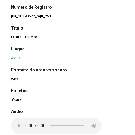
Numero de Registro
jua_20190627_mju_291
Título
Okara - Terreiro
Língua
Juma
Formato do arquivo sonoro
wav
Fonêtica
ɔ'kaɾɐ
Audio