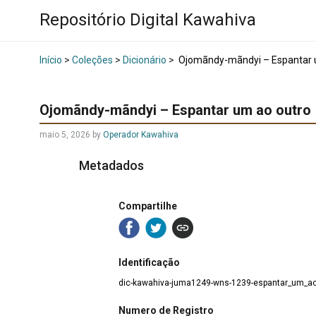
Repositório Digital Kawahiva
Início
>
Coleções
>
Dicionário
>
Ojomãndy-mãndyi – Espantar 
Ojomãndy-mãndyi – Espantar um ao outro
maio 5, 2026
by
Operador Kawahiva
Metadados
Compartilhe
Identificação
dic-kawahiva-juma1249-wns-1239-espantar_um_ao
Numero de Registro