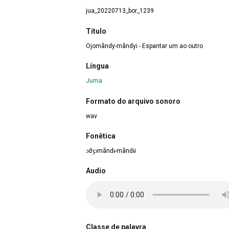
jua_20220713_bor_1239
Título
Ojomãndy-mãndyi - Espantar um ao outro
Língua
Juma
Formato do arquivo sonoro
wav
Fonêtica
ɔdʒɔmãndɨ-mãndɨi
Audio
Classe de palavra