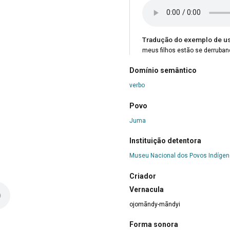
Tradução do exemplo de u
meus filhos estão se derruba
Domínio semântico
verbo
Povo
Juma
Instituição detentora
Museu Nacional dos Povos Indíge
Criador
Vernacula
ojomãndy-mãndyi
Forma sonora