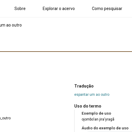
Sobre
Explorar o acervo
Como pesquisar
um ao outro
Tradução
espantar um ao outro
Uso do termo
Exemplo de uso
_outro
ojombo'an jira'yragã
Áudio do exemplo de uso