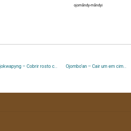
ojomãndy-mãndyi
Ojokwapyng – Cobrir rosto com as mãos
Ojombo’an – Cair um em cima do outro