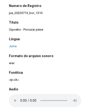
Numero de Registro
jua_20220713_bor_1310
Título
Oipoeko - Procurar peixe
Língua
Juma
Formato do arquivo sonoro
wav
Fonêtica
ɔipɔɛkɔ
Audio