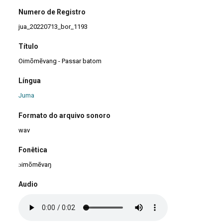
Numero de Registro
jua_20220713_bor_1193
Título
Oimõmẽvang - Passar batom
Língua
Juma
Formato do arquivo sonoro
wav
Fonêtica
ɔimõmẽvaŋ
Audio