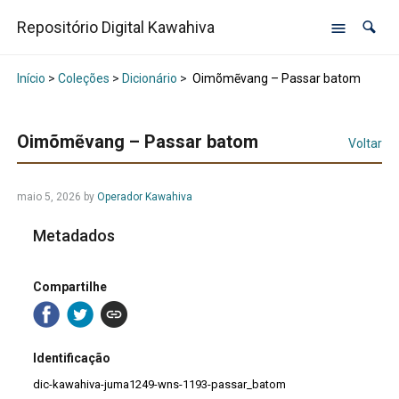
Repositório Digital Kawahiva
Início
>
Coleções
>
Dicionário
>
Oimõmẽvang – Passar batom
Oimõmẽvang – Passar batom
Voltar
maio 5, 2026
by
Operador Kawahiva
Metadados
Compartilhe
Identificação
dic-kawahiva-juma1249-wns-1193-passar_batom