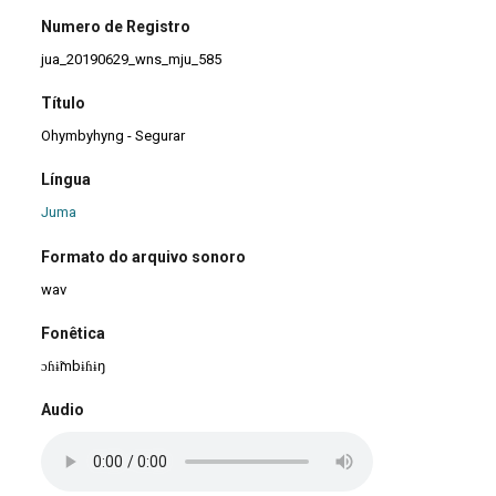
Numero de Registro
jua_20190629_wns_mju_585
Título
Ohymbyhyng - Segurar
Língua
Juma
Formato do arquivo sonoro
wav
Fonêtica
ɔɦɨ̃mbɨɦɨŋ
Audio