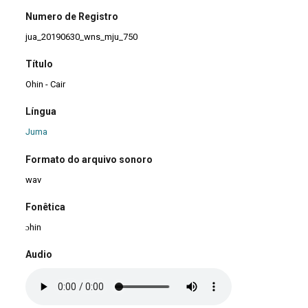
Numero de Registro
jua_20190630_wns_mju_750
Título
Ohin - Cair
Língua
Juma
Formato do arquivo sonoro
wav
Fonêtica
ɔhin
Audio