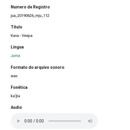
Numero de Registro
jua_20190626_mju_112
Título
Kava - Vespa
Língua
Juma
Formato do arquivo sonoro
wav
Fonêtica
ka'βa
Audio