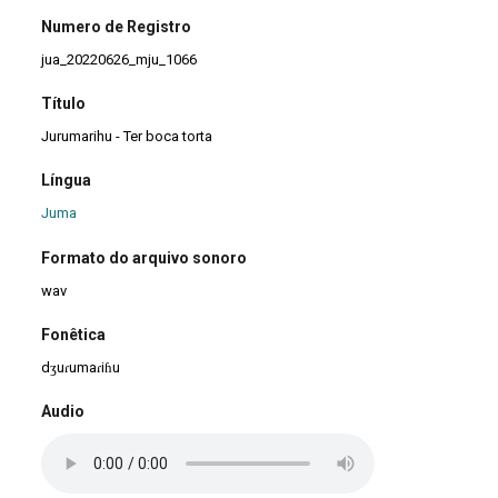
Numero de Registro
jua_20220626_mju_1066
Título
Jurumarihu - Ter boca torta
Língua
Juma
Formato do arquivo sonoro
wav
Fonêtica
dʒuɾumaɾiɦu
Audio