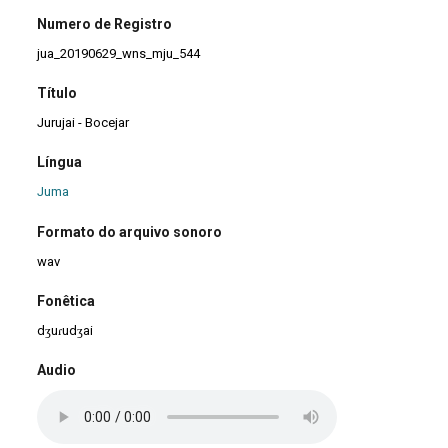
Numero de Registro
jua_20190629_wns_mju_544
Título
Jurujai - Bocejar
Língua
Juma
Formato do arquivo sonoro
wav
Fonêtica
dʒuɾudʒai
Audio