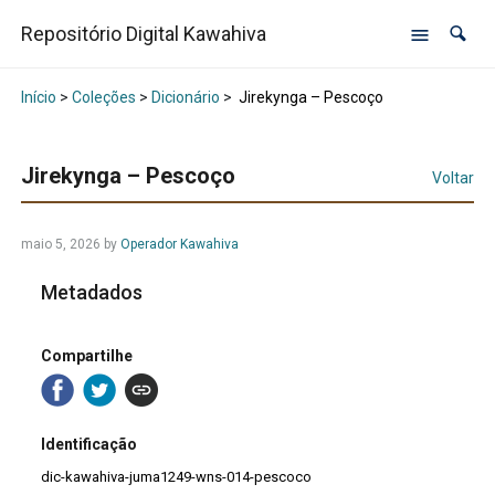
Repositório Digital Kawahiva
Início
>
Coleções
>
Dicionário
>
Jirekynga – Pescoço
Jirekynga – Pescoço
Voltar
maio 5, 2026
by
Operador Kawahiva
Metadados
Compartilhe
Identificação
dic-kawahiva-juma1249-wns-014-pescoco