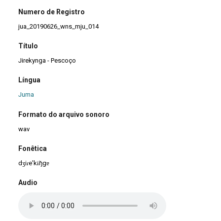
Numero de Registro
jua_20190626_wns_mju_014
Título
Jirekynga - Pescoço
Língua
Juma
Formato do arquivo sonoro
wav
Fonêtica
dʒiɾe'kɨ̃ŋgɐ
Audio