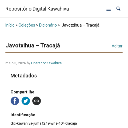
Repositório Digital Kawahiva
Início
>
Coleções
>
Dicionário
>
Javotxihua – Tracajá
Javotxihua – Tracajá
Voltar
maio 5, 2026
by
Operador Kawahiva
Metadados
Compartilhe
Identificação
dic-kawahiva-juma1249-wns-104-tracaja