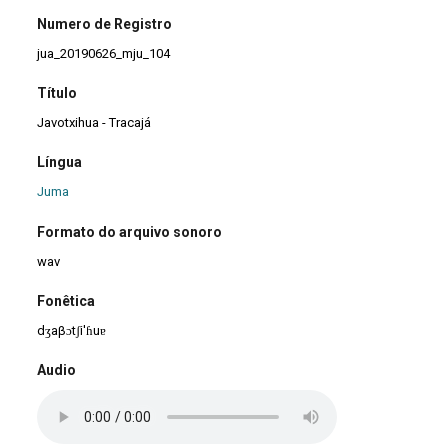
Numero de Registro
jua_20190626_mju_104
Título
Javotxihua - Tracajá
Língua
Juma
Formato do arquivo sonoro
wav
Fonêtica
dʒaβɔtʃi'ɦuɐ
Audio