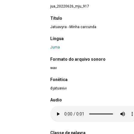
jua_20220626_mju_917
Título
Jatuavyra - Minha carcunda
Língua
Juma
Formato do arquivo sonoro
wav
Fonêtica
dʒatuavɨɾɐ
Audio
Classe de palavra