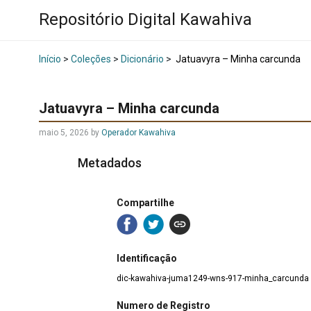
Repositório Digital Kawahiva
Início
>
Coleções
>
Dicionário
>
Jatuavyra – Minha carcunda
Jatuavyra – Minha carcunda
maio 5, 2026
by
Operador Kawahiva
Metadados
Compartilhe
Identificação
dic-kawahiva-juma1249-wns-917-minha_carcunda
Numero de Registro