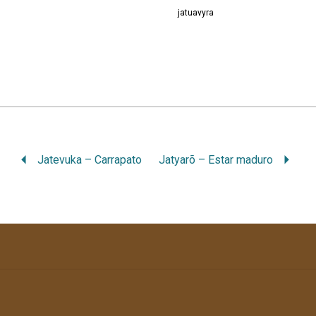
jatuavyra
Jatevuka – Carrapato
Jatyarõ – Estar maduro