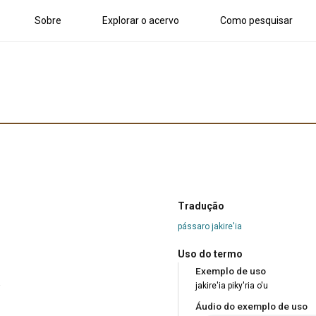
Sobre
Explorar o acervo
Como pesquisar
Tradução
pássaro jakire'ia
Uso do termo
Exemplo de uso
a
jakire'ia piky'ria o'u
Áudio do exemplo de uso