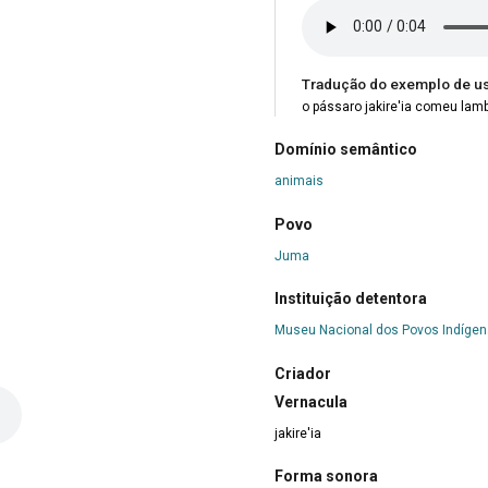
Tradução do exemplo de u
o pássaro jakire'ia comeu lam
Domínio semântico
animais
Povo
Juma
Instituição detentora
Museu Nacional dos Povos Indíge
Criador
Vernacula
jakire'ia
Forma sonora