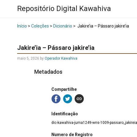
Repositório Digital Kawahiva
Início
>
Coleções
>
Dicionário
>
Jakire’ia – Pássaro jakire’ia
Jakire’ia – Pássaro jakire’ia
maio 5, 2026
by
Operador Kawahiva
Metadados
Compartilhe
Identificação
dic-kawahiva-juma1249-wns-1009-passaro_jakirei
Numero de Registro