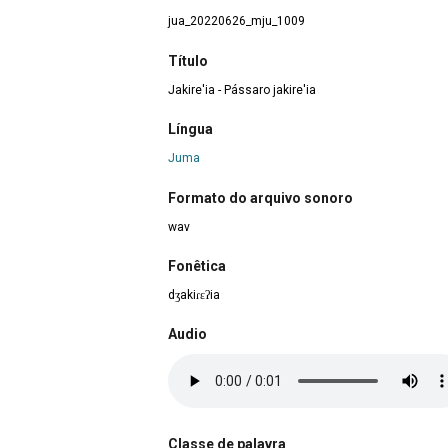
jua_20220626_mju_1009
Título
Jakire'ia - Pássaro jakire'ia
Língua
Juma
Formato do arquivo sonoro
wav
Fonêtica
dʒakiɾɛʔia
Audio
Classe de palavra