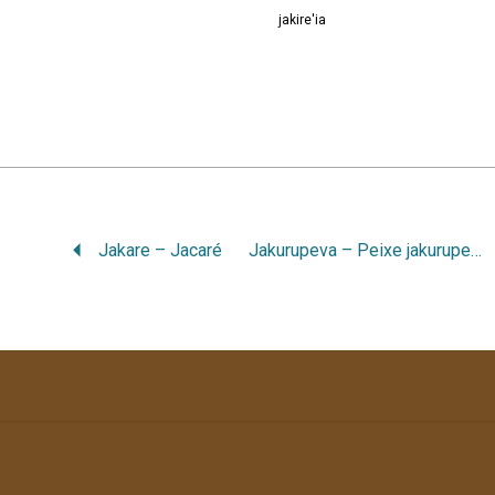
jakire'ia
Jakare – Jacaré
Jakurupeva – Peixe jakurupeva